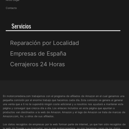
Contacto
Servicios
Reparación por Localidad
Empresas de España
Cerrajeros 24 Horas
En motorcorredera.com trabajamos con el programa de afiliados de Amazon en el cual ganamos una
pequeña comisión por el enorme trabajo que hacemos cada día. Esta comisión se genera al generar
una venta que a ti no te supondrá ningún coste adicional y a nosotros nos ayudará a mantener esta
página y conseguir que crezca día a día. Los enlaces incluidos en esta página que apuntan a
productos van destinados a la web de Amazon. Amazon y el logo de Amazon se trata de marcas de
Amazon.com, Inc. u otros de sus afiliados.
Los datos recogidos de empresas por la web forman parte de internet, ya que han sido recogidos de
la web de Google y su buscador, por lo que motorcorredera, no nos hacemos cargo de los datos