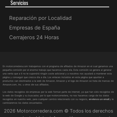
Servicios
Reparación por Localidad
Empresas de España
Cerrajeros 24 Horas
En motorcorredera.com trabajamos con el programa de afiliados de Amazon en el cual ganamos una
pequeña comisión por el enorme trabajo que hacemos cada día. Esta comisión se genera al generar
una venta que a ti no te supondrá ningún coste adicional y a nosotros nos ayudará a mantener esta
página y conseguir que crezca día a día. Los enlaces incluidos en esta página que apuntan a
productos van destinados a la web de Amazon. Amazon y el logo de Amazon se trata de marcas de
Amazon.com, Inc. u otros de sus afiliados.
Los datos recogidos de empresas por la web forman parte de internet, ya que han sido recogidos de
la web de Google y su buscador, por lo que motorcorredera, no nos hacemos cargo de los datos
recogidos en nuestra web, para cualquier cambio relacionado con su negocio,
envíenos un email
y le
cambiaremos los datos encantados.
2026 Motorcorredera.com © Todos los derechos