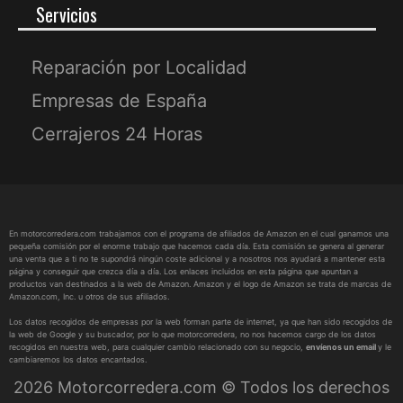
Servicios
Reparación por Localidad
Empresas de España
Cerrajeros 24 Horas
En motorcorredera.com trabajamos con el programa de afiliados de Amazon en el cual ganamos una
pequeña comisión por el enorme trabajo que hacemos cada día. Esta comisión se genera al generar
una venta que a ti no te supondrá ningún coste adicional y a nosotros nos ayudará a mantener esta
página y conseguir que crezca día a día. Los enlaces incluidos en esta página que apuntan a
productos van destinados a la web de Amazon. Amazon y el logo de Amazon se trata de marcas de
Amazon.com, Inc. u otros de sus afiliados.
Los datos recogidos de empresas por la web forman parte de internet, ya que han sido recogidos de
la web de Google y su buscador, por lo que motorcorredera, no nos hacemos cargo de los datos
recogidos en nuestra web, para cualquier cambio relacionado con su negocio,
envíenos un email
y le
cambiaremos los datos encantados.
2026 Motorcorredera.com © Todos los derechos