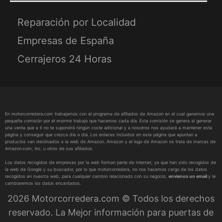
Reparación por Localidad
Empresas de España
Cerrajeros 24 Horas
En motorcorredera.com trabajamos con el programa de afiliados de Amazon en el cual ganamos una
pequeña comisión por el enorme trabajo que hacemos cada día. Esta comisión se genera al generar
una venta que a ti no te supondrá ningún coste adicional y a nosotros nos ayudará a mantener esta
página y conseguir que crezca día a día. Los enlaces incluidos en esta página que apuntan a
productos van destinados a la web de Amazon. Amazon y el logo de Amazon se trata de marcas de
Amazon.com, Inc. u otros de sus afiliados.
Los datos recogidos de empresas por la web forman parte de internet, ya que han sido recogidos de
la web de Google y su buscador, por lo que motorcorredera, no nos hacemos cargo de los datos
recogidos en nuestra web, para cualquier cambio relacionado con su negocio,
envíenos un email
y le
cambiaremos los datos encantados.
2026 Motorcorredera.com © Todos los derechos
reservado. La Mejor información para puertas de