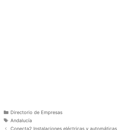
Categorías
Directorio de Empresas
Etiquetas
Andalucía
Conecta2 Instalaciones eléctricas y automáticas