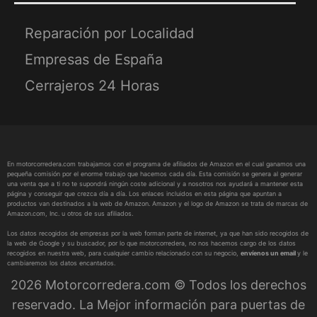
Reparación por Localidad
Empresas de España
Cerrajeros 24 Horas
En motorcorredera.com trabajamos con el programa de afiliados de Amazon en el cual ganamos una
pequeña comisión por el enorme trabajo que hacemos cada día. Esta comisión se genera al generar
una venta que a ti no te supondrá ningún coste adicional y a nosotros nos ayudará a mantener esta
página y conseguir que crezca día a día. Los enlaces incluidos en esta página que apuntan a
productos van destinados a la web de Amazon. Amazon y el logo de Amazon se trata de marcas de
Amazon.com, Inc. u otros de sus afiliados.
Los datos recogidos de empresas por la web forman parte de internet, ya que han sido recogidos de
la web de Google y su buscador, por lo que motorcorredera, no nos hacemos cargo de los datos
recogidos en nuestra web, para cualquier cambio relacionado con su negocio,
envíenos un email
y le
cambiaremos los datos encantados.
2026 Motorcorredera.com © Todos los derechos
reservado. La Mejor información para puertas de