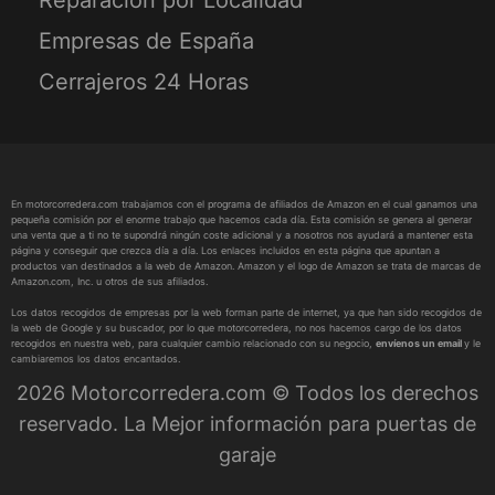
Empresas de España
Cerrajeros 24 Horas
En motorcorredera.com trabajamos con el programa de afiliados de Amazon en el cual ganamos una
pequeña comisión por el enorme trabajo que hacemos cada día. Esta comisión se genera al generar
una venta que a ti no te supondrá ningún coste adicional y a nosotros nos ayudará a mantener esta
página y conseguir que crezca día a día. Los enlaces incluidos en esta página que apuntan a
productos van destinados a la web de Amazon. Amazon y el logo de Amazon se trata de marcas de
Amazon.com, Inc. u otros de sus afiliados.
Los datos recogidos de empresas por la web forman parte de internet, ya que han sido recogidos de
la web de Google y su buscador, por lo que motorcorredera, no nos hacemos cargo de los datos
recogidos en nuestra web, para cualquier cambio relacionado con su negocio,
envíenos un email
y le
cambiaremos los datos encantados.
2026 Motorcorredera.com © Todos los derechos
reservado. La Mejor información para puertas de
garaje