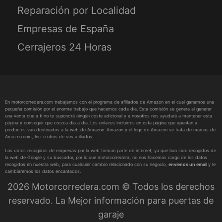
Reparación por Localidad
Empresas de España
Cerrajeros 24 Horas
En motorcorredera.com trabajamos con el programa de afiliados de Amazon en el cual ganamos una
pequeña comisión por el enorme trabajo que hacemos cada día. Esta comisión se genera al generar
una venta que a ti no te supondrá ningún coste adicional y a nosotros nos ayudará a mantener esta
página y conseguir que crezca día a día. Los enlaces incluidos en esta página que apuntan a
productos van destinados a la web de Amazon. Amazon y el logo de Amazon se trata de marcas de
Amazon.com, Inc. u otros de sus afiliados.
Los datos recogidos de empresas por la web forman parte de internet, ya que han sido recogidos de
la web de Google y su buscador, por lo que motorcorredera, no nos hacemos cargo de los datos
recogidos en nuestra web, para cualquier cambio relacionado con su negocio,
envíenos un email
y le
cambiaremos los datos encantados.
2026 Motorcorredera.com © Todos los derechos
reservado. La Mejor información para puertas de
garaje