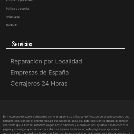
Política de privacidad
Política de cookies
Aviso Legal
Contacto
Servicios
Reparación por Localidad
Empresas de España
Cerrajeros 24 Horas
En motorcorredera.com trabajamos con el programa de afiliados de Amazon en el cual ganamos una
pequeña comisión por el enorme trabajo que hacemos cada día. Esta comisión se genera al generar
una venta que a ti no te supondrá ningún coste adicional y a nosotros nos ayudará a mantener esta
página y conseguir que crezca día a día. Los enlaces incluidos en esta página que apuntan a
productos van destinados a la web de Amazon. Amazon y el logo de Amazon se trata de marcas de