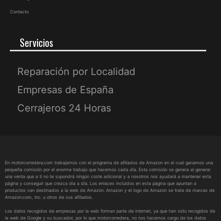
Contacto
Servicios
Reparación por Localidad
Empresas de España
Cerrajeros 24 Horas
En motorcorredera.com trabajamos con el programa de afiliados de Amazon en el cual ganamos una
pequeña comisión por el enorme trabajo que hacemos cada día. Esta comisión se genera al generar
una venta que a ti no te supondrá ningún coste adicional y a nosotros nos ayudará a mantener esta
página y conseguir que crezca día a día. Los enlaces incluidos en esta página que apuntan a
productos van destinados a la web de Amazon. Amazon y el logo de Amazon se trata de marcas de
Amazon.com, Inc. u otros de sus afiliados.
Los datos recogidos de empresas por la web forman parte de internet, ya que han sido recogidos de
la web de Google y su buscador, por lo que motorcorredera, no nos hacemos cargo de los datos