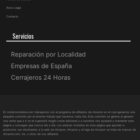
Aviso Legal
Contacto
Servicios
Reparación por Localidad
Empresas de España
Cerrajeros 24 Horas
En motorcorredera.com trabajamos con el programa de afiliados de Amazon en el cual ganamos una
pequeña comisión por el enorme trabajo que hacemos cada día. Esta comisión se genera al generar
una venta que a ti no te supondrá ningún coste adicional y a nosotros nos ayudará a mantener esta
página y conseguir que crezca día a día. Los enlaces incluidos en esta página que apuntan a
productos van destinados a la web de Amazon. Amazon y el logo de Amazon se trata de marcas de
Amazon.com, Inc. u otros de sus afiliados.