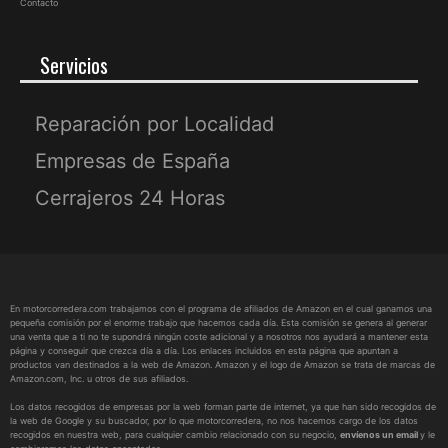
Contacto
Servicios
Reparación por Localidad
Empresas de España
Cerrajeros 24 Horas
En motorcorredera.com trabajamos con el programa de afiliados de Amazon en el cual ganamos una
pequeña comisión por el enorme trabajo que hacemos cada día. Esta comisión se genera al generar
una venta que a ti no te supondrá ningún coste adicional y a nosotros nos ayudará a mantener esta
página y conseguir que crezca día a día. Los enlaces incluidos en esta página que apuntan a
productos van destinados a la web de Amazon. Amazon y el logo de Amazon se trata de marcas de
Amazon.com, Inc. u otros de sus afiliados.
Los datos recogidos de empresas por la web forman parte de internet, ya que han sido recogidos de
la web de Google y su buscador, por lo que motorcorredera, no nos hacemos cargo de los datos
recogidos en nuestra web, para cualquier cambio relacionado con su negocio,
envíenos un email
y le