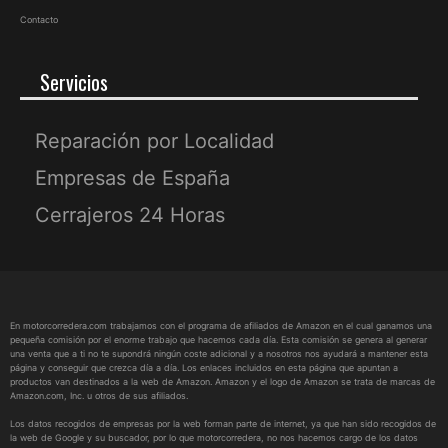
Contacto
Servicios
Reparación por Localidad
Empresas de España
Cerrajeros 24 Horas
En motorcorredera.com trabajamos con el programa de afiliados de Amazon en el cual ganamos una
pequeña comisión por el enorme trabajo que hacemos cada día. Esta comisión se genera al generar
una venta que a ti no te supondrá ningún coste adicional y a nosotros nos ayudará a mantener esta
página y conseguir que crezca día a día. Los enlaces incluidos en esta página que apuntan a
productos van destinados a la web de Amazon. Amazon y el logo de Amazon se trata de marcas de
Amazon.com, Inc. u otros de sus afiliados.
Los datos recogidos de empresas por la web forman parte de internet, ya que han sido recogidos de
la web de Google y su buscador, por lo que motorcorredera, no nos hacemos cargo de los datos