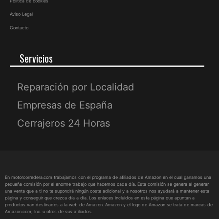
Política de cookies
Aviso Legal
Contacto
Servicios
Reparación por Localidad
Empresas de España
Cerrajeros 24 Horas
En motorcorredera.com trabajamos con el programa de afiliados de Amazon en el cual ganamos una
pequeña comisión por el enorme trabajo que hacemos cada día. Esta comisión se genera al generar
una venta que a ti no te supondrá ningún coste adicional y a nosotros nos ayudará a mantener esta
página y conseguir que crezca día a día. Los enlaces incluidos en esta página que apuntan a
productos van destinados a la web de Amazon. Amazon y el logo de Amazon se trata de marcas de
Amazon.com, Inc. u otros de sus afiliados.