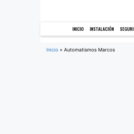
Saltar
al
contenido
INICIO
INSTALACIÓN
SEGUR
Inicio
»
Automatismos Marcos