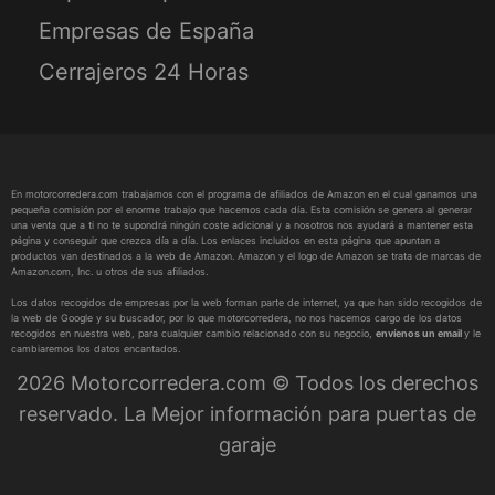
Empresas de España
Cerrajeros 24 Horas
En motorcorredera.com trabajamos con el programa de afiliados de Amazon en el cual ganamos una
pequeña comisión por el enorme trabajo que hacemos cada día. Esta comisión se genera al generar
una venta que a ti no te supondrá ningún coste adicional y a nosotros nos ayudará a mantener esta
página y conseguir que crezca día a día. Los enlaces incluidos en esta página que apuntan a
productos van destinados a la web de Amazon. Amazon y el logo de Amazon se trata de marcas de
Amazon.com, Inc. u otros de sus afiliados.
Los datos recogidos de empresas por la web forman parte de internet, ya que han sido recogidos de
la web de Google y su buscador, por lo que motorcorredera, no nos hacemos cargo de los datos
recogidos en nuestra web, para cualquier cambio relacionado con su negocio,
envíenos un email
y le
cambiaremos los datos encantados.
2026 Motorcorredera.com © Todos los derechos
reservado. La Mejor información para puertas de
garaje