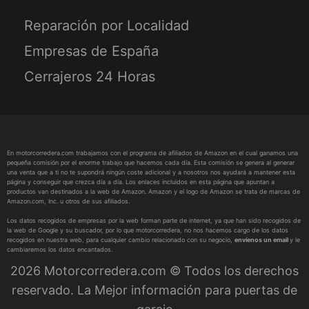
Reparación por Localidad
Empresas de España
Cerrajeros 24 Horas
En motorcorredera.com trabajamos con el programa de afiliados de Amazon en el cual ganamos una
pequeña comisión por el enorme trabajo que hacemos cada día. Esta comisión se genera al generar
una venta que a ti no te supondrá ningún coste adicional y a nosotros nos ayudará a mantener esta
página y conseguir que crezca día a día. Los enlaces incluidos en esta página que apuntan a
productos van destinados a la web de Amazon. Amazon y el logo de Amazon se trata de marcas de
Amazon.com, Inc. u otros de sus afiliados.
Los datos recogidos de empresas por la web forman parte de internet, ya que han sido recogidos de
la web de Google y su buscador, por lo que motorcorredera, no nos hacemos cargo de los datos
recogidos en nuestra web, para cualquier cambio relacionado con su negocio,
envíenos un email
y le
cambiaremos los datos encantados.
2026 Motorcorredera.com © Todos los derechos
reservado. La Mejor información para puertas de