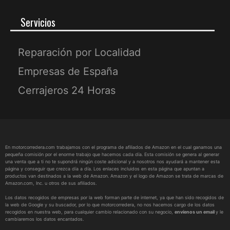
Servicios
Reparación por Localidad
Empresas de España
Cerrajeros 24 Horas
En motorcorredera.com trabajamos con el programa de afiliados de Amazon en el cual ganamos una
pequeña comisión por el enorme trabajo que hacemos cada día. Esta comisión se genera al generar
una venta que a ti no te supondrá ningún coste adicional y a nosotros nos ayudará a mantener esta
página y conseguir que crezca día a día. Los enlaces incluidos en esta página que apuntan a
productos van destinados a la web de Amazon. Amazon y el logo de Amazon se trata de marcas de
Amazon.com, Inc. u otros de sus afiliados.
Los datos recogidos de empresas por la web forman parte de internet, ya que han sido recogidos de
la web de Google y su buscador, por lo que motorcorredera, no nos hacemos cargo de los datos
recogidos en nuestra web, para cualquier cambio relacionado con su negocio,
envíenos un email
y le
cambiaremos los datos encantados.