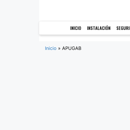
Saltar
al
contenido
INICIO
INSTALACIÓN
SEGUR
Inicio
»
APUGAB