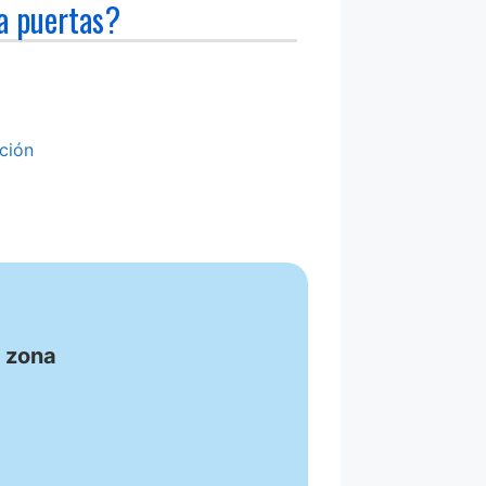
a puertas?
ción
u zona