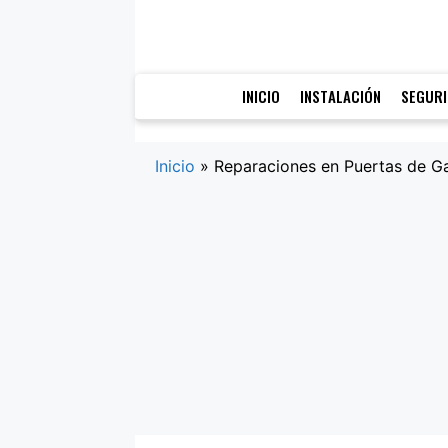
Saltar
al
contenido
INICIO
INSTALACIÓN
SEGUR
Inicio
»
Reparaciones en Puertas de Ga