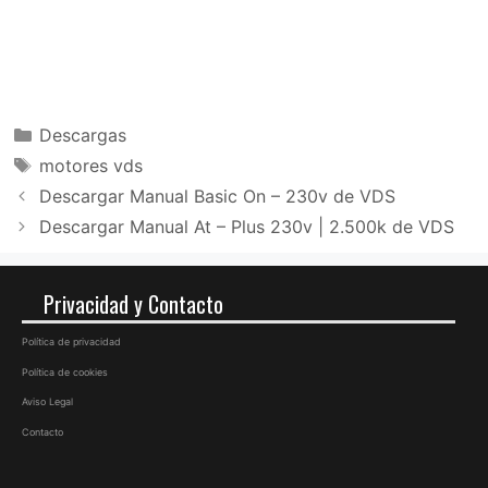
Categorías
Descargas
Etiquetas
motores vds
Descargar Manual Basic On – 230v de VDS
Descargar Manual At – Plus 230v | 2.500k de VDS
Privacidad y Contacto
Política de privacidad
Política de cookies
Aviso Legal
Contacto