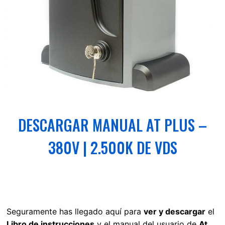
DESCARGAR MANUAL AT PLUS –
380V | 2.500K DE VDS
Seguramente has llegado aquí para
ver y descargar
el
Libro de instrucciones
y el manual del usuario de
At