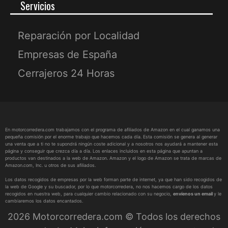
Servicios
Reparación por Localidad
Empresas de España
Cerrajeros 24 Horas
En motorcorredera.com trabajamos con el programa de afiliados de Amazon en el cual ganamos una
pequeña comisión por el enorme trabajo que hacemos cada día. Esta comisión se genera al generar
una venta que a ti no te supondrá ningún coste adicional y a nosotros nos ayudará a mantener esta
página y conseguir que crezca día a día. Los enlaces incluidos en esta página que apuntan a
productos van destinados a la web de Amazon. Amazon y el logo de Amazon se trata de marcas de
Amazon.com, Inc. u otros de sus afiliados.
Los datos recogidos de empresas por la web forman parte de internet, ya que han sido recogidos de
la web de Google y su buscador, por lo que motorcorredera, no nos hacemos cargo de los datos
recogidos en nuestra web, para cualquier cambio relacionado con su negocio,
envíenos un email
y le
cambiaremos los datos encantados.
2026 Motorcorredera.com © Todos los derechos