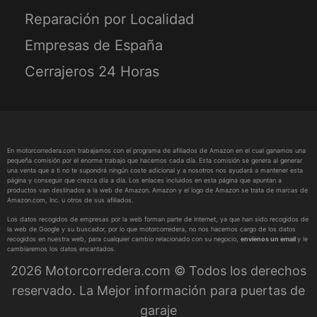
Reparación por Localidad
Empresas de España
Cerrajeros 24 Horas
En motorcorredera.com trabajamos con el programa de afiliados de Amazon en el cual ganamos una
pequeña comisión por el enorme trabajo que hacemos cada día. Esta comisión se genera al generar
una venta que a ti no te supondrá ningún coste adicional y a nosotros nos ayudará a mantener esta
página y conseguir que crezca día a día. Los enlaces incluidos en esta página que apuntan a
productos van destinados a la web de Amazon. Amazon y el logo de Amazon se trata de marcas de
Amazon.com, Inc. u otros de sus afiliados.
Los datos recogidos de empresas por la web forman parte de internet, ya que han sido recogidos de
la web de Google y su buscador, por lo que motorcorredera, no nos hacemos cargo de los datos
recogidos en nuestra web, para cualquier cambio relacionado con su negocio,
envíenos un email
y le
cambiaremos los datos encantados.
2026 Motorcorredera.com © Todos los derechos
reservado. La Mejor información para puertas de
garaje